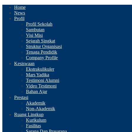
Home
News
Profil
Profil Sekolah
Sambutan
Visi Misi
Sejarah Singkat
Struktur Organisasi
Tenaga Pendidik
Company Profile
Kesiswaan
Ekstrakulikuler
Mars Yadika
Testimoni Alumni
Video Testimoni
Bahan Ajar
Prestasi
Akademik
Non-Akademik
Ruang Lingkup
Kurikulum
Fasilitas
Sarana Dan Prasarana