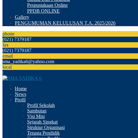
Pespustakaan Online
PPDB ONLINE
Gallery
PENGUMUMAN KELULUSAN T.A. 2025/2026
phone
(021) 7379187
fax
(021) 7379187
email
sma_yadika6@yahoo.com
local
:
Home
News
Profil
Profil Sekolah
Sambutan
Visi Misi
Sejarah Singkat
Struktur Organisasi
Tenaga Pendidik