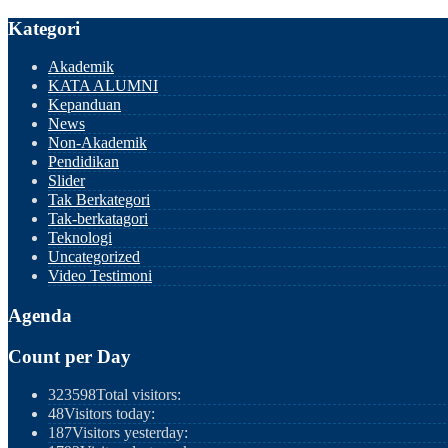
Kategori
Akademik
KATA ALUMNI
Kepanduan
News
Non-Akademik
Pendidikan
Slider
Tak Berkategori
Tak-berkatagori
Teknologi
Uncategorized
Video Testimoni
Agenda
Count per Day
323598
Total visitors:
48
Visitors today:
187
Visitors yesterday: