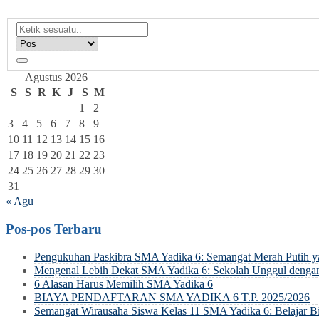
Agustus 2026
S
S
R
K
J
S
M
1
2
3
4
5
6
7
8
9
10
11
12
13
14
15
16
17
18
19
20
21
22
23
24
25
26
27
28
29
30
31
« Agu
Pos-pos Terbaru
Pengukuhan Paskibra SMA Yadika 6: Semangat Merah Putih 
Mengenal Lebih Dekat SMA Yadika 6: Sekolah Unggul dengan
6 Alasan Harus Memilih SMA Yadika 6
BIAYA PENDAFTARAN SMA YADIKA 6 T.P. 2025/2026
Semangat Wirausaha Siswa Kelas 11 SMA Yadika 6: Belajar Bi