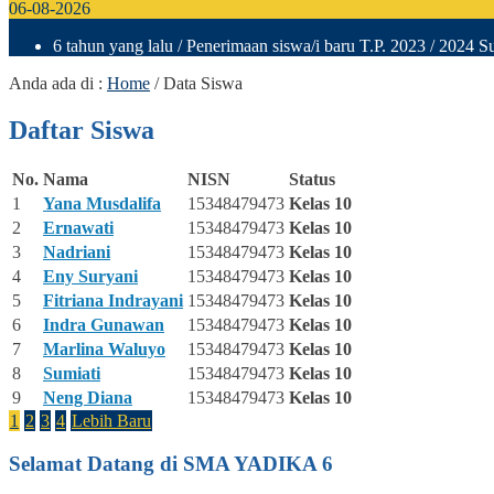
06-08-2026
6 tahun yang lalu
/ Penerimaan siswa/i baru T.P. 2023 / 2024 Su
Anda ada di :
Home
/
Data Siswa
Daftar Siswa
No.
Nama
NISN
Status
1
Yana Musdalifa
15348479473
Kelas 10
2
Ernawati
15348479473
Kelas 10
3
Nadriani
15348479473
Kelas 10
4
Eny Suryani
15348479473
Kelas 10
5
Fitriana Indrayani
15348479473
Kelas 10
6
Indra Gunawan
15348479473
Kelas 10
7
Marlina Waluyo
15348479473
Kelas 10
8
Sumiati
15348479473
Kelas 10
9
Neng Diana
15348479473
Kelas 10
1
2
3
4
Lebih Baru
Selamat Datang di SMA YADIKA 6