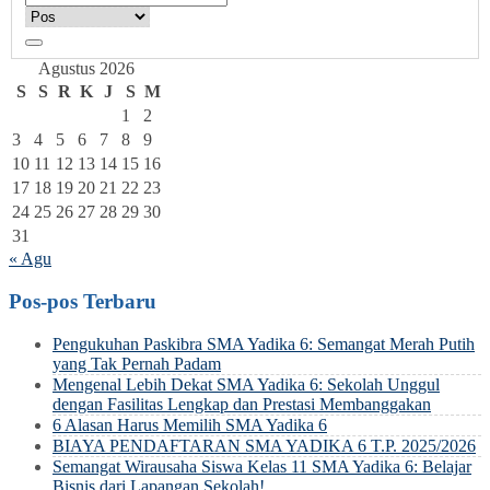
Agustus 2026
S
S
R
K
J
S
M
1
2
3
4
5
6
7
8
9
10
11
12
13
14
15
16
17
18
19
20
21
22
23
24
25
26
27
28
29
30
31
« Agu
Pos-pos Terbaru
Pengukuhan Paskibra SMA Yadika 6: Semangat Merah Putih
yang Tak Pernah Padam
Mengenal Lebih Dekat SMA Yadika 6: Sekolah Unggul
dengan Fasilitas Lengkap dan Prestasi Membanggakan
6 Alasan Harus Memilih SMA Yadika 6
BIAYA PENDAFTARAN SMA YADIKA 6 T.P. 2025/2026
Semangat Wirausaha Siswa Kelas 11 SMA Yadika 6: Belajar
Bisnis dari Lapangan Sekolah!