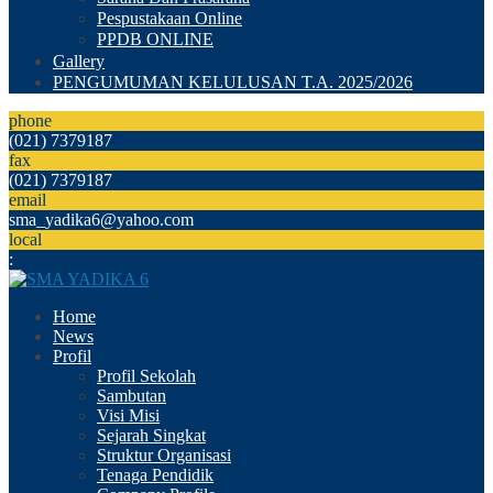
Pespustakaan Online
PPDB ONLINE
Gallery
PENGUMUMAN KELULUSAN T.A. 2025/2026
phone
(021) 7379187
fax
(021) 7379187
email
sma_yadika6@yahoo.com
local
:
Home
News
Profil
Profil Sekolah
Sambutan
Visi Misi
Sejarah Singkat
Struktur Organisasi
Tenaga Pendidik