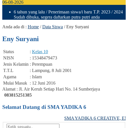
06-08-2026
6 tahun yang lalu
/ Penerimaan siswa/i baru T.P. 2023 / 2024
Sudah dibuka, segera daftarkan putra putri anda
Anda ada di :
Home
/
Data Siswa
/
Eny Suryani
Eny Suryani
Status
:
Kelas 10
NISN
: 15348479473
Jenis Kelamin
: Perempuan
T.T.L
: Lampung, 8 Juli 2001
Agama
: Islam
Mulai Masuk
: 12 Juni 2016
Alamat : Jl. Air Keruh Setiap Hari No. 14 Sumberjaya
083815251385
Selamat Datang di SMA YADIKA 6
SMA YADIKA 6 CREATIVE, ENT