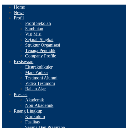
Home
News
Profil
Profil Sekolah
Sambutan
Visi Misi
Sejarah Singkat
Struktur Organisasi
Tenaga Pendidik
Company Profile
Kesiswaan
Ekstrakulikuler
Mars Yadika
Testimoni Alumni
Video Testimoni
Bahan Ajar
Prestasi
Akademik
Non-Akademik
Ruang Lingkup
Kurikulum
Fasilitas
Sarana Dan Prasarana