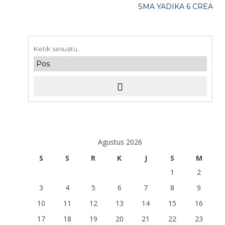
SMA YADIKA 6 CREATIVE
Agustus 2026
S
S
R
K
J
S
M
1
2
3
4
5
6
7
8
9
10
11
12
13
14
15
16
17
18
19
20
21
22
23