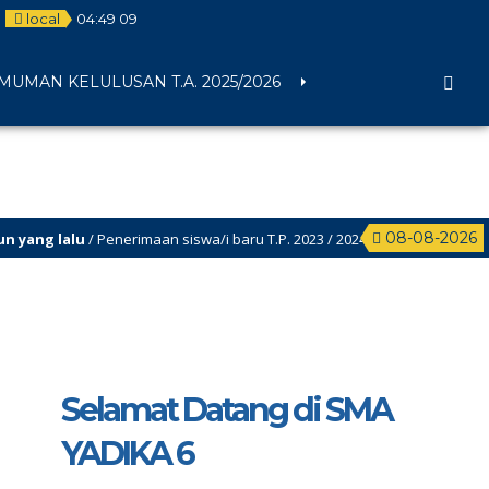
local
04
:
49
09
UMAN KELULUSAN T.A. 2025/2026
08-08-2026
g lalu
/ Penerimaan siswa/i baru T.P. 2023 / 2024 Sudah dibuka, segera da
Selamat Datang di SMA
YADIKA 6