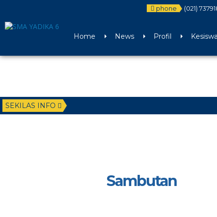
phone
(021) 7379
Home
News
Profil
Kesisw
SEKILAS INFO
Sambutan