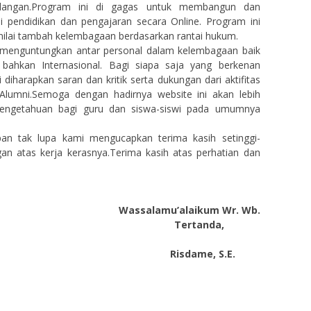
kalangan.Program ini di gagas untuk membangun dan
pendidikan dan pengajaran secara Online. Program ini
nilai tambah kelembagaan berdasarkan rantai hukum.
g menguntungkan antar personal dalam kelembagaan baik
l bahkan Internasional. Bagi siapa saja yang berkenan
 diharapkan saran dan kritik serta dukungan dari aktifitas
lumni.Semoga dengan hadirnya website ini akan lebih
ngetahuan bagi guru dan siswa-siswi pada umumnya
pan tak lupa kami mengucapkan terima kasih setinggi-
n atas kerja kerasnya.Terima kasih atas perhatian dan
Wassalamu’alaikum Wr. Wb.
Tertanda,
Risdame, S.E.