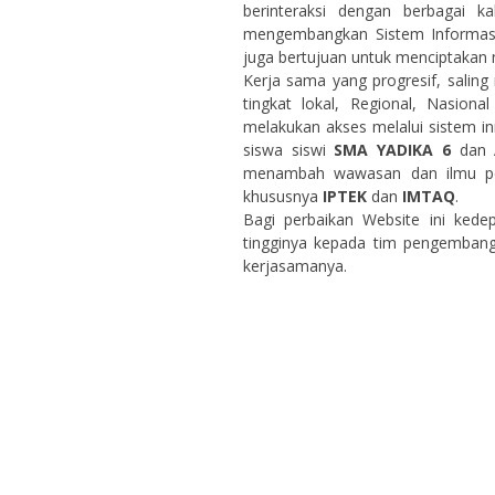
berinteraksi dengan berbagai 
mengembangkan Sistem Informasi 
juga bertujuan untuk menciptakan 
Kerja sama yang progresif, salin
tingkat lokal, Regional, Nasiona
melakukan akses melalui sistem ini
siswa siswi
SMA YADIKA 6
dan A
menambah wawasan dan ilmu pe
khususnya
IPTEK
dan
IMTAQ
.
Bagi perbaikan Website ini kede
tingginya kepada tim pengembanga
kerjasamanya.