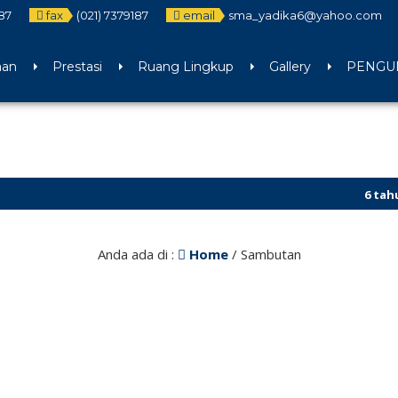
187
fax
(021) 7379187
email
sma_yadika6@yahoo.com
aan
Prestasi
Ruang Lingkup
Gallery
PENGUM
6 tahun yan
Anda ada di :
Home
/
Sambutan