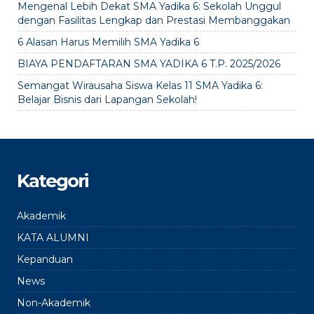
Mengenal Lebih Dekat SMA Yadika 6: Sekolah Unggul
dengan Fasilitas Lengkap dan Prestasi Membanggakan
6 Alasan Harus Memilih SMA Yadika 6
BIAYA PENDAFTARAN SMA YADIKA 6 T.P. 2025/2026
Semangat Wirausaha Siswa Kelas 11 SMA Yadika 6:
Belajar Bisnis dari Lapangan Sekolah!
Kategori
Akademik
KATA ALUMNI
Kepanduan
News
Non-Akademik