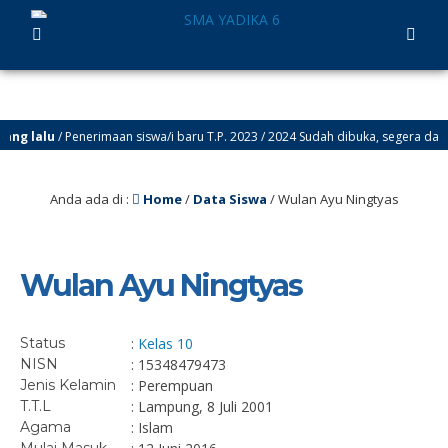
g lalu
/ Penerimaan siswa/i baru T.P. 2023 / 2024 Sudah dibuka, segera daftark
Anda ada di :
Home
/
Data Siswa
/
Wulan Ayu Ningtyas
Wulan Ayu Ningtyas
Status
:
Kelas 10
NISN
: 15348479473
Jenis Kelamin
: Perempuan
T.T.L
: Lampung, 8 Juli 2001
Agama
: Islam