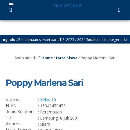
g lalu
/ Penerimaan siswa/i baru T.P. 2023 / 2024 Sudah dibuka, segera daftark
Anda ada di :
Home
/
Data Siswa
/
Poppy Marlena Sari
Poppy Marlena Sari
Status
:
Kelas 10
NISN
: 15348479473
Jenis Kelamin
: Perempuan
T.T.L
: Lampung, 8 Juli 2001
Agama
: Islam