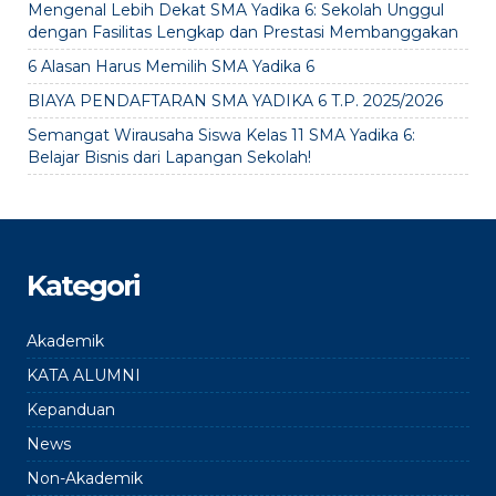
Mengenal Lebih Dekat SMA Yadika 6: Sekolah Unggul
dengan Fasilitas Lengkap dan Prestasi Membanggakan
6 Alasan Harus Memilih SMA Yadika 6
BIAYA PENDAFTARAN SMA YADIKA 6 T.P. 2025/2026
Semangat Wirausaha Siswa Kelas 11 SMA Yadika 6:
Belajar Bisnis dari Lapangan Sekolah!
Kategori
Akademik
KATA ALUMNI
Kepanduan
News
Non-Akademik