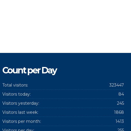
Count per Day
Total visitors:
323447
Visitors today:
84
Visitors yesterday:
245
Visitors last week:
1868
Visitors per month:
1413
Visitors per day:
255