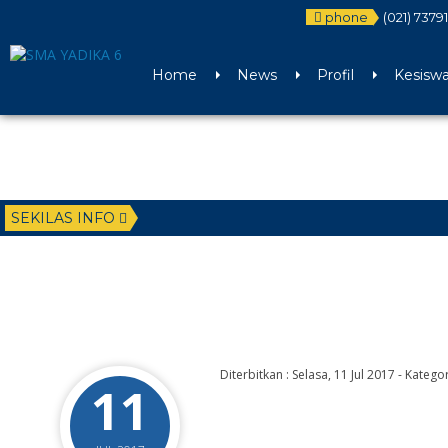
phone
(021) 7379
Home
News
Profil
Kesisw
SEKILAS INFO
Diterbitkan :
Selasa, 11 Jul 2017
-
Kategor
11