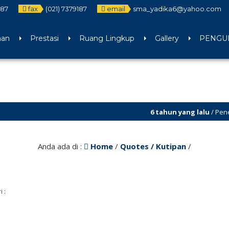
187
fax
(021) 7379187
email
sma_yadika6@yahoo.com
aan
Prestasi
Ruang Lingkup
Gallery
PENGUM
6 tahun yang lalu
/ Penerimaa
Anda ada di :
Home
/
Quotes / Kutipan
/
i :