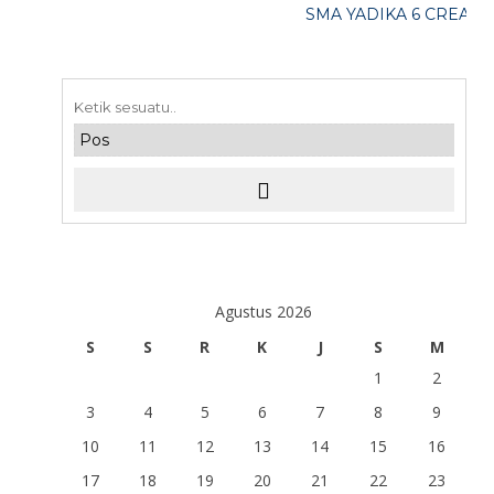
SMA YADIKA 6 CREATIVE
Agustus 2026
S
S
R
K
J
S
M
1
2
3
4
5
6
7
8
9
10
11
12
13
14
15
16
17
18
19
20
21
22
23