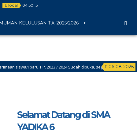
local
04
:
50
15
UMAN KELULUSAN T.A. 2025/2026
06-08-2026
n siswa/i baru T.P. 2023 / 2024 Sudah dibuka, segera daftarkan putra put
Selamat Datang di SMA
YADIKA 6