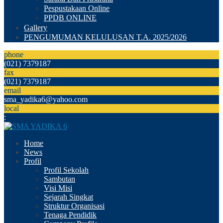
Pespustakaan Online
PPDB ONLINE
Gallery
PENGUMUMAN KELULUSAN T.A. 2025/2026
phone
(021) 7379187
fax
(021) 7379187
email
sma_yadika6@yahoo.com
local
:
Home
News
Profil
Profil Sekolah
Sambutan
Visi Misi
Sejarah Singkat
Struktur Organisasi
Tenaga Pendidik