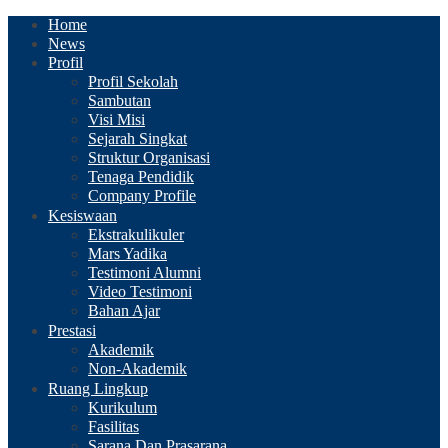
Home
News
Profil
Profil Sekolah
Sambutan
Visi Misi
Sejarah Singkat
Struktur Organisasi
Tenaga Pendidik
Company Profile
Kesiswaan
Ekstrakulikuler
Mars Yadika
Testimoni Alumni
Video Testimoni
Bahan Ajar
Prestasi
Akademik
Non-Akademik
Ruang Lingkup
Kurikulum
Fasilitas
Sarana Dan Prasarana