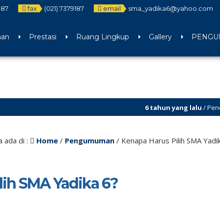
187
fax
(021) 7379187
email
sma_yadika6@yahoo.com
aan
Prestasi
Ruang Lingkup
Gallery
PENGUM
6 tahun yang lalu
/ Penerimaan 
 ada di :
Home
/
Pengumuman
/
Kenapa Harus Pilih SMA Yadi
lih SMA Yadika 6?