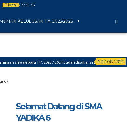
local
15
:
39
36
UMAN KELULUSAN T.A. 2025/2026
07-08-2026
siswa/i baru T.P. 2023 / 2024 Sudah dibuka, segera daftarkan putra putr
ka 6?
Selamat Datang di SMA
YADIKA 6