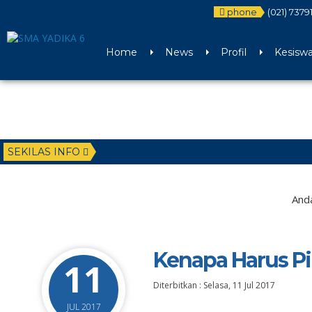
phone
(021) 7379
Home
News
Profil
Kesisw
SEKILAS INFO
Anda
Kenapa Harus Pi
11
Diterbitkan :
Selasa, 11 Jul 2017
JUL 2017