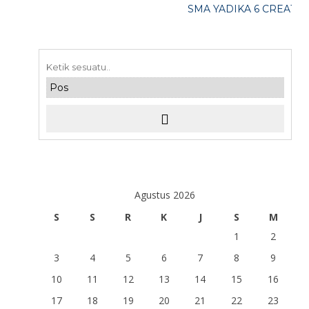
SMA YADIKA 6 CREATIVE,
Agustus 2026
S
S
R
K
J
S
M
1
2
3
4
5
6
7
8
9
10
11
12
13
14
15
16
17
18
19
20
21
22
23