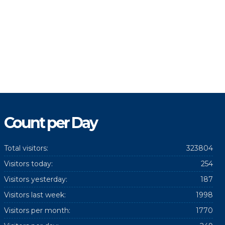
Count per Day
Total visitors:
323804
Visitors today:
254
Visitors yesterday:
187
Visitors last week:
1998
Visitors per month:
1770