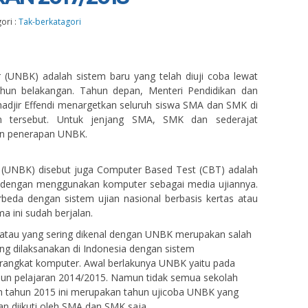
ori :
Tak-berkatagori
 (UNBK) adalah sistem baru yang telah diuji coba lewat
tahun belakangan. Tahun depan, Menteri Pendidikan dan
djir Effendi menargetkan seluruh siswa SMA dan SMK di
m tersebut. Untuk jenjang SMA, SMK dan sederajat
an penerapan UNBK.
 (UNBK) disebut juga Computer Based Test (CBT) adalah
l dengan menggunakan komputer sebagai media ujiannya.
eda dengan sistem ujian nasional berbasis kertas atau
a ini sudah berjalan.
 atau yang sering dikenal dengan UNBK merupakan salah
ang dilaksanakan di Indonesia dengan sistem
angkat komputer. Awal berlakunya UNBK yaitu pada
ahun pelajaran 2014/2015. Namun tidak semua sekolah
an tahun 2015 ini merupakan tahun ujicoba UNBK yang
n diikuti oleh SMA dan SMK saja.