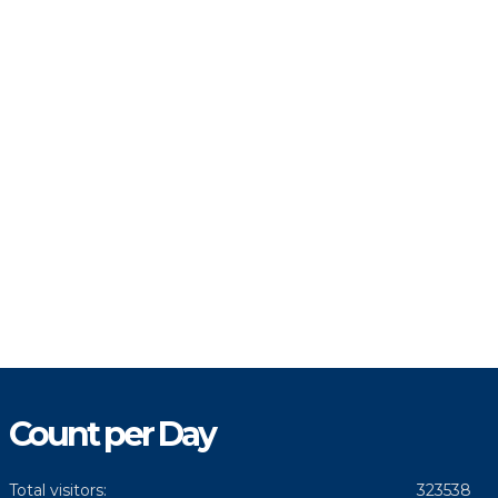
Count per Day
Total visitors:
323538