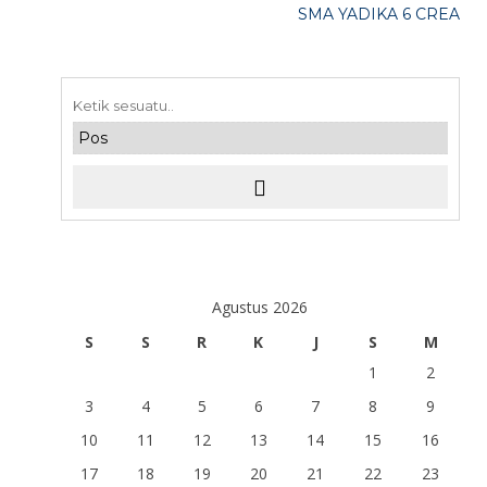
SMA YADIKA 6 CREATIVE,
Agustus 2026
S
S
R
K
J
S
M
1
2
3
4
5
6
7
8
9
10
11
12
13
14
15
16
17
18
19
20
21
22
23