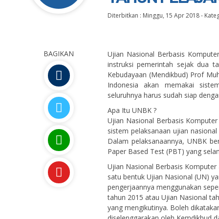
Diterbitkan :
Minggu, 15 Apr 2018
-
Kateg
BAGIKAN
Ujian Nasional Berbasis Komputer
instruksi pemerintah sejak dua 
Kebudayaan (Mendikbud) Prof Muha
Indonesia akan memakai siste
seluruhnya harus sudah siap deng
Apa Itu UNBK ?
Ujian Nasional Berbasis Komputer
sistem pelaksanaan ujian nasiona
Dalam pelaksanaannya, UNBK berb
Paper Based Test (PBT) yang selam
Ujian Nasional Berbasis Komputer
satu bentuk Ujian Nasional (UN) y
pengerjaannya menggunakan seper
tahun 2015 atau Ujian Nasional t
yang mengikutinya. Boleh dikatak
diselenggarakan oleh Kemdikbud da