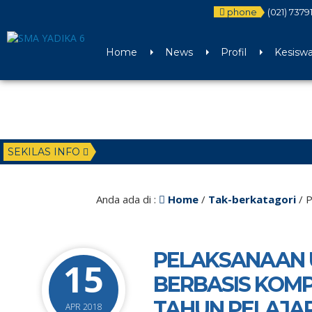
phone
(021) 7379
Home
News
Profil
Kesisw
SEKILAS INFO
Anda ada di :
Home
/
Tak-berkatagori
/
P
PELAKSANAAN U
15
BERBASIS KOMP
TAHUN PELAJAR
APR 2018