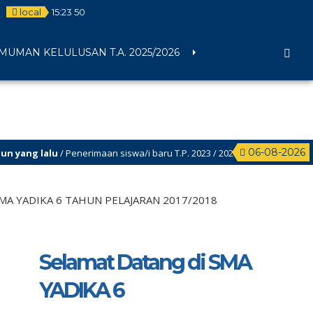
local
15
:
23
50
UMAN KELULUSAN T.A. 2025/2026
06-08-2026
 lalu
/ Penerimaan siswa/i baru T.P. 2023 / 2024 Sudah dibuka, segera da
MA YADIKA 6 TAHUN PELAJARAN 2017/2018
Selamat Datang di SMA
YADIKA 6