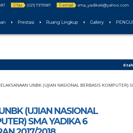
187
fax
(021) 7379187
email
sma_yadika6@yahoo.com
aan
Prestasi
Ruang Lingkup
Gallery
PENGUM
6 tahun yang
ELAKSANAAN UNBK (UJIAN NASIONAL BERBASIS KOMPUTER) S
NBK (UJIAN NASIONAL
UTER) SMA YADIKA 6
AN 2017/2018