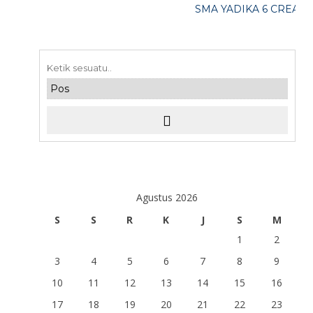
SMA YADIKA 6 CREATIVE
Agustus 2026
S
S
R
K
J
S
M
1
2
3
4
5
6
7
8
9
10
11
12
13
14
15
16
17
18
19
20
21
22
23