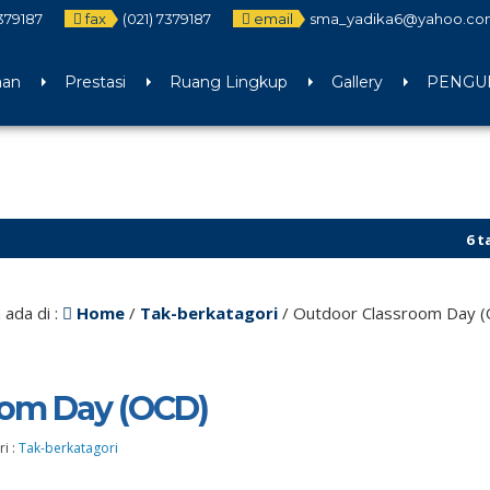
7379187
fax
(021) 7379187
email
sma_yadika6@yahoo.co
aan
Prestasi
Ruang Lingkup
Gallery
PENGUM
6 tahun y
 ada di :
Home
/
Tak-berkatagori
/
Outdoor Classroom Day 
oom Day (OCD)
i :
Tak-berkatagori