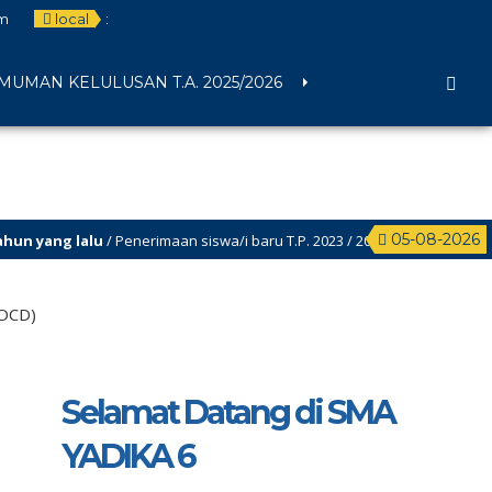
m
local
:
UMAN KELULUSAN T.A. 2025/2026
05-08-2026
ang lalu
/ Penerimaan siswa/i baru T.P. 2023 / 2024 Sudah dibuka, segera 
(OCD)
Selamat Datang di SMA
YADIKA 6