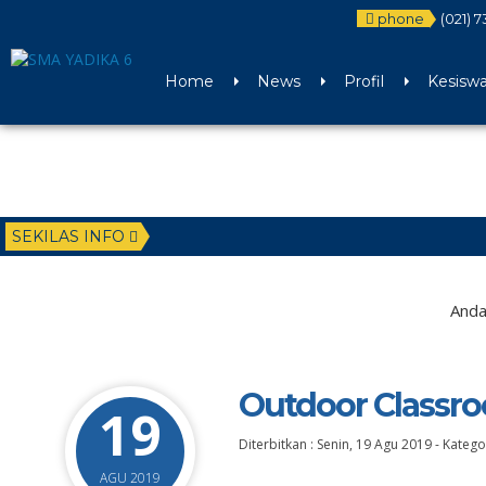
phone
(021) 
Home
News
Profil
Kesisw
SEKILAS INFO
Anda
Outdoor Classr
19
Diterbitkan :
Senin, 19 Agu 2019
-
Kategor
AGU 2019