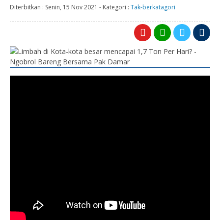
Diterbitkan :
Senin, 15 Nov 2021
-
Kategori :
Tak-berkatagori