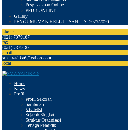
Pespustakaan Online
PPDB ONLINE
Gallery
PENGUMUMAN KELULUSAN T.A. 2025/2026
phone
(021) 7379187
fax
(021) 7379187
email
sma_yadika6@yahoo.com
local
:
Home
News
Profil
Profil Sekolah
Sambutan
Visi Misi
Sejarah Singkat
Struktur Organisasi
Tenaga Pendidik