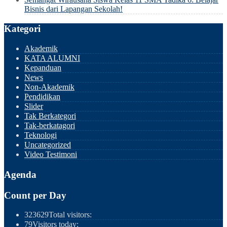
Bisnis dari Lapangan Sekolah!
Kategori
Akademik
KATA ALUMNI
Kepanduan
News
Non-Akademik
Pendidikan
Slider
Tak Berkategori
Tak-berkatagori
Teknologi
Uncategorized
Video Testimoni
Agenda
Count per Day
323629
Total visitors:
79
Visitors today: