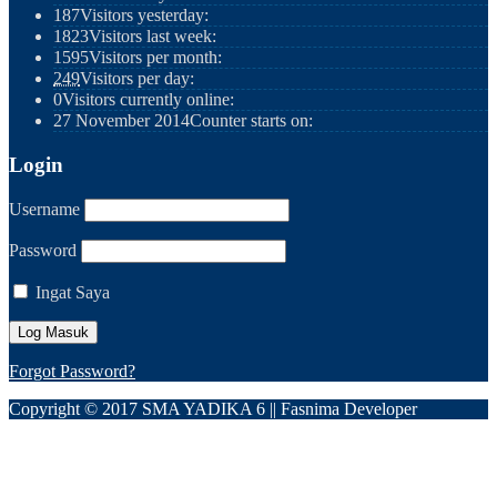
187
Visitors yesterday:
1823
Visitors last week:
1595
Visitors per month:
249
Visitors per day:
0
Visitors currently online:
27 November 2014
Counter starts on:
Login
Username
Password
Ingat Saya
Forgot Password?
Copyright © 2017 SMA YADIKA 6 || Fasnima Developer