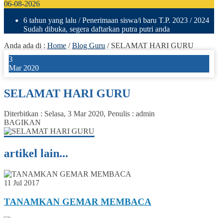
06-08-2026
6 tahun yang lalu
/ Penerimaan siswa/i baru T.P. 2023 / 2024
Sudah dibuka, segera daftarkan putra putri anda
Anda ada di :
Home
/
Blog Guru
/
SELAMAT HARI GURU
3
Mar 2020
SELAMAT HARI GURU
Diterbitkan :
Selasa, 3 Mar 2020
, Penulis :
admin
BAGIKAN
artikel lain...
11 Jul 2017
TANAMKAN GEMAR MEMBACA