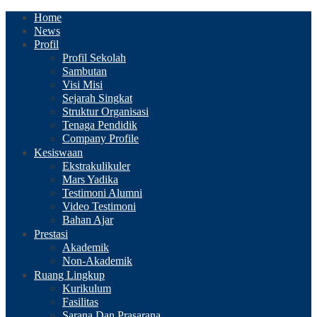
Home
News
Profil
Profil Sekolah
Sambutan
Visi Misi
Sejarah Singkat
Struktur Organisasi
Tenaga Pendidik
Company Profile
Kesiswaan
Ekstrakulikuler
Mars Yadika
Testimoni Alumni
Video Testimoni
Bahan Ajar
Prestasi
Akademik
Non-Akademik
Ruang Lingkup
Kurikulum
Fasilitas
Sarana Dan Prasarana