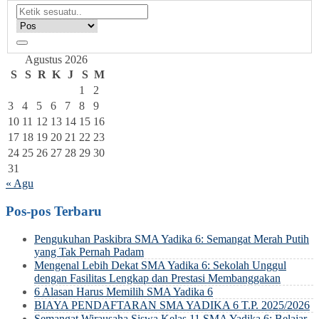
Agustus 2026
S
S
R
K
J
S
M
1
2
3
4
5
6
7
8
9
10
11
12
13
14
15
16
17
18
19
20
21
22
23
24
25
26
27
28
29
30
31
« Agu
Pos-pos Terbaru
Pengukuhan Paskibra SMA Yadika 6: Semangat Merah Putih
yang Tak Pernah Padam
Mengenal Lebih Dekat SMA Yadika 6: Sekolah Unggul
dengan Fasilitas Lengkap dan Prestasi Membanggakan
6 Alasan Harus Memilih SMA Yadika 6
BIAYA PENDAFTARAN SMA YADIKA 6 T.P. 2025/2026
Semangat Wirausaha Siswa Kelas 11 SMA Yadika 6: Belajar