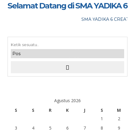
LOKASI : SMA Yadika 6
Selamat Datang di SMA YADIKA 6
maaf, acara telah lewat
SMA YADIKA 6 CREATIVE
Agustus 2026
S
S
R
K
J
S
M
1
2
3
4
5
6
7
8
9