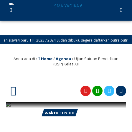
 siswa/i baru T.P. 2023 / 2024 Sudah dibuka, segera daftarkan putra putri and
Anda ada di :
Home
/
Agenda
/
Ujian Satuan Pendidikan
(USP) Kelas XII
16
waktu : 07:00
AGENDA : Ujian Satuan
Pendidikan (USP) Kelas XII
April