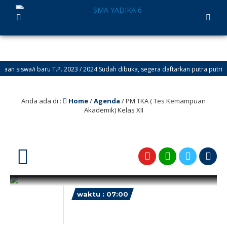
n siswa/i baru T.P. 2023 / 2024 Sudah dibuka, segera daftarkan putra putri and
Anda ada di :
Home
/
Agenda
/
PM TKA ( Tes Kemampuan
Akademik) Kelas XII
29
waktu : 07:00
AGENDA : PM TKA ( Tes
Kemampuan Akademik) Kelas XII
Oktober