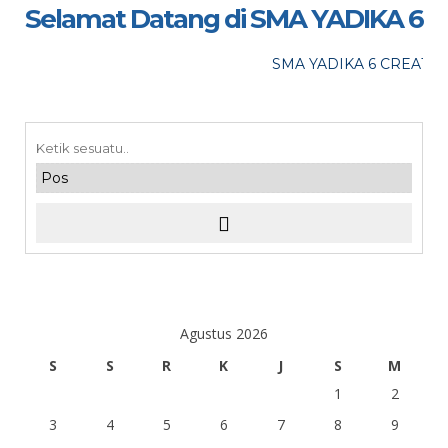
LOKASI : SMA Yadika 6
Selamat Datang di SMA YADIKA 6
maaf, acara telah lewat
SMA YADIKA 6 CREATIVE
Agustus 2026
S
S
R
K
J
S
M
1
2
3
4
5
6
7
8
9