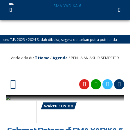
ru T.P. 2023 / 2024 Sudah dibuka, segera daftarkan putra putri anda
Anda ada di :
Home
/
Agenda
/
PENILAIAN AKHIR SEMESTER
7
waktu : 07:00
AGENDA : PENILAIAN AKHIR
SEMESTER
Desember
LOKASI : SMA YADIKA 6