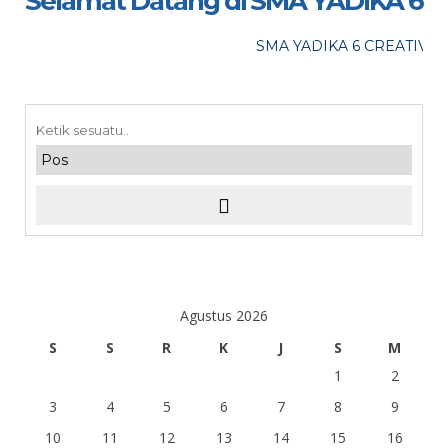
Selamat Datang di SMA YADIKA 6
maaf, acara telah lewat
SMA YADIKA 6 CREATIVE, 
Agustus 2026
S
S
R
K
J
S
M
1
2
3
4
5
6
7
8
9
10
11
12
13
14
15
16