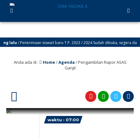
g lalu
/ Penerimaan siswa/i baru T.P. 2023 / 2024 Sudah dibuka, segera daftark
Anda ada di :
Home
/
Agenda
/
Pengambilan Rapor ASAS
Ganjil
19
waktu : 07:00
AGENDA : Pengambilan Rapor
ASAS Ganjil
Desember