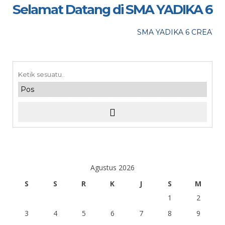
LOKASI : SMA Yadika 6
Selamat Datang di SMA YADIKA 6
maaf, acara telah lewat
SMA YADIKA 6 CREATIVE
Agustus 2026
S
S
R
K
J
S
M
1
2
3
4
5
6
7
8
9