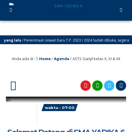
yang lalu
/ Penerimaan siswa/i baru T.P. 2023 / 2024 Sudah dibuka, segera daf
Anda ada di :
Home
/
Agenda
/
ASTS Ganjil kelas X, XI & XII
26
waktu : 07:00
AGENDA : ASTS Ganjil kelas X, XI
& XII
September
LOKASI : SMA Yadika 6