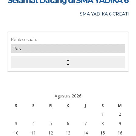
Selamat Datang di SMA YADIKA 6
maaf, acara telah lewat
SMA YADIKA 6 CREATIVE,
Agustus 2026
S
S
R
K
J
S
M
1
2
3
4
5
6
7
8
9
10
11
12
13
14
15
16