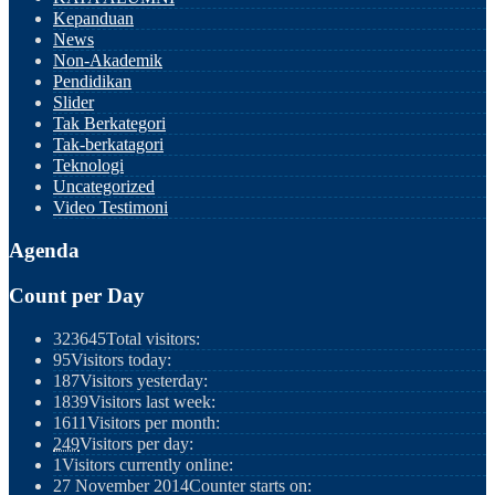
Kepanduan
News
Non-Akademik
Pendidikan
Slider
Tak Berkategori
Tak-berkatagori
Teknologi
Uncategorized
Video Testimoni
Agenda
Count per Day
323645
Total visitors:
95
Visitors today:
187
Visitors yesterday:
1839
Visitors last week:
1611
Visitors per month:
249
Visitors per day:
1
Visitors currently online:
27 November 2014
Counter starts on: