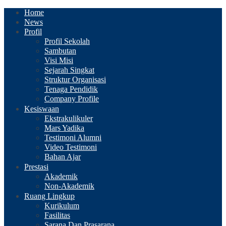
Home
News
Profil
Profil Sekolah
Sambutan
Visi Misi
Sejarah Singkat
Struktur Organisasi
Tenaga Pendidik
Company Profile
Kesiswaan
Ekstrakulikuler
Mars Yadika
Testimoni Alumni
Video Testimoni
Bahan Ajar
Prestasi
Akademik
Non-Akademik
Ruang Lingkup
Kurikulum
Fasilitas
Sarana Dan Prasarana