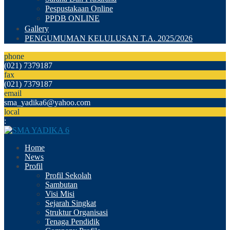
Pespustakaan Online
PPDB ONLINE
Gallery
PENGUMUMAN KELULUSAN T.A. 2025/2026
phone
(021) 7379187
fax
(021) 7379187
email
sma_yadika6@yahoo.com
local
:
Home
News
Profil
Profil Sekolah
Sambutan
Visi Misi
Sejarah Singkat
Struktur Organisasi
Tenaga Pendidik