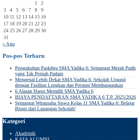
1
2
3
4
5
6
7
8
9
10
11
12
13
14
15
16
17
18
19
20
21
22
23
24
25
26
27
28
29
30
31
« Agu
Pos-pos Terbaru
Pengukuhan Paskibra SMA Yadika 6: Semangat Merah Putih
yang Tak Pernah Padam
Mengenal Lebih Dekat SMA Yadika 6: Sekolah Unggul
dengan Fasilitas Lengkap dan Prestasi Membanggakan
6 Alasan Harus Memilih SMA Yadika 6
BIAYA PENDAFTARAN SMA YADIKA 6 T.P. 2025/2026
Semangat Wirausaha Siswa Kelas 11 SMA Yadika 6: Belajar
Bisnis dari Lapangan Sekolah!
Kategori
Akademik
KATA ALUMNI