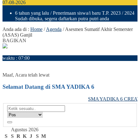
07-08-2026
6 tahun yang lalu
/ Penerimaan siswa/i baru T.P. 2023 / 2024
Sudah dibuka, segera daftarkan putra putri anda
Anda ada di :
Home
/
Agenda
/
Asesmen Sumatif Akhir Semerster
(ASAS) Ganjil
BAGIKAN
3
Desember
waktu : 07:00
AGENDA : Asesmen Sumatif Akhir Semerster (ASAS) Ganjil
LOKASI : SMA Yadika 6
Maaf, Acara telah lewat
Selamat Datang di SMA YADIKA 6
SMA YADIKA 6 CREATI
Agustus 2026
S
S
R
K
J
S
M