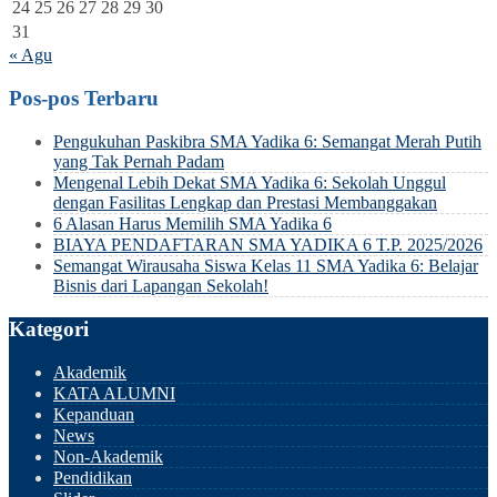
24
25
26
27
28
29
30
31
« Agu
Pos-pos Terbaru
Pengukuhan Paskibra SMA Yadika 6: Semangat Merah Putih
yang Tak Pernah Padam
Mengenal Lebih Dekat SMA Yadika 6: Sekolah Unggul
dengan Fasilitas Lengkap dan Prestasi Membanggakan
6 Alasan Harus Memilih SMA Yadika 6
BIAYA PENDAFTARAN SMA YADIKA 6 T.P. 2025/2026
Semangat Wirausaha Siswa Kelas 11 SMA Yadika 6: Belajar
Bisnis dari Lapangan Sekolah!
Kategori
Akademik
KATA ALUMNI
Kepanduan
News
Non-Akademik
Pendidikan