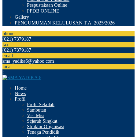
Pespustakaan Online
PPDB ONLINE
Gallery
PENGUMUMAN KELULUSAN T.A. 2025/2026
phone
(021) 7379187
fax
(021) 7379187
email
sma_yadika6@yahoo.com
local
:
Home
News
Profil
Profil Sekolah
Sambutan
Visi Misi
Sejarah Singkat
Struktur Organisasi
Tenaga Pendidik