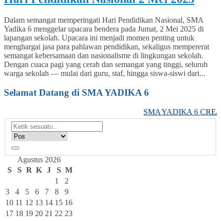
Dalam semangat memperingati Hari Pendidikan Nasional, SMA
Yadika 6 menggelar upacara bendera pada Jumat, 2 Mei 2025 di
lapangan sekolah. Upacara ini menjadi momen penting untuk
menghargai jasa para pahlawan pendidikan, sekaligus mempererat
semangat kebersamaan dan nasionalisme di lingkungan sekolah.
Dengan cuaca pagi yang cerah dan semangat yang tinggi, seluruh
warga sekolah — mulai dari guru, staf, hingga siswa-siswi dari...
Selamat Datang di SMA YADIKA 6
SMA YADIKA 6 CREAT
Agustus 2026
S
S
R
K
J
S
M
1
2
3
4
5
6
7
8
9
10
11
12
13
14
15
16
17
18
19
20
21
22
23