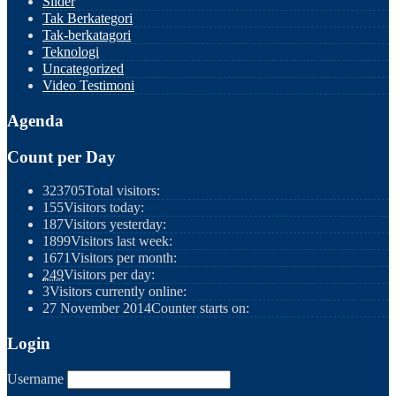
Slider
Tak Berkategori
Tak-berkatagori
Teknologi
Uncategorized
Video Testimoni
Agenda
Count per Day
323705
Total visitors:
155
Visitors today:
187
Visitors yesterday:
1899
Visitors last week:
1671
Visitors per month:
249
Visitors per day:
3
Visitors currently online:
27 November 2014
Counter starts on:
Login
Username