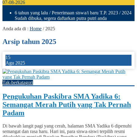
07-08-2026
6 tahun yang lalu
/ Penerimaan siswa/i baru T.P. 2023 / 2024
Sudah dibuka, segera daftarkan putra putri anda
Anda ada di :
Home
/
2025
Arsip tahun 2025
15
Agu 2025
Tak-berkatagori
Pengukuhan Paskibra SMA Yadika 6:
Semangat Merah Putih yang Tak Pernah
Padam
Di bawah langit pagi yang cerah, halaman SMA Yadika 6 dipenuhi
semangat dan rasa haru. Hari ini, para siswa-siswi terpilih resmi
dikukuhkan menjadi Pasukan Pengibar Bendera (Paskibra) yang