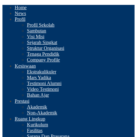
Home
News
Profil
Profil Sekolah
Sambutan
Visi Misi
Sejarah Singkat
Struktur Organisasi
Tenaga Pendidik
Company Profile
Kesiswaan
Ekstrakulikuler
Mars Yadika
Testimoni Alumni
Video Testimoni
Bahan Ajar
Prestasi
Akademik
Non-Akademik
Ruang Lingkup
Kurikulum
Fasilitas
Sarana Dan Prasarana