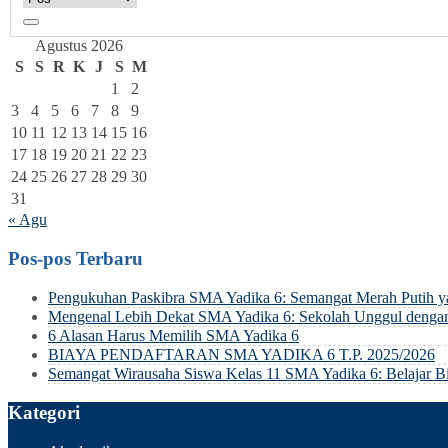
Agustus 2026
S
S
R
K
J
S
M
1
2
3
4
5
6
7
8
9
10
11
12
13
14
15
16
17
18
19
20
21
22
23
24
25
26
27
28
29
30
31
« Agu
Pos-pos Terbaru
Pengukuhan Paskibra SMA Yadika 6: Semangat Merah Putih 
Mengenal Lebih Dekat SMA Yadika 6: Sekolah Unggul dengan
6 Alasan Harus Memilih SMA Yadika 6
BIAYA PENDAFTARAN SMA YADIKA 6 T.P. 2025/2026
Semangat Wirausaha Siswa Kelas 11 SMA Yadika 6: Belajar Bi
Kategori